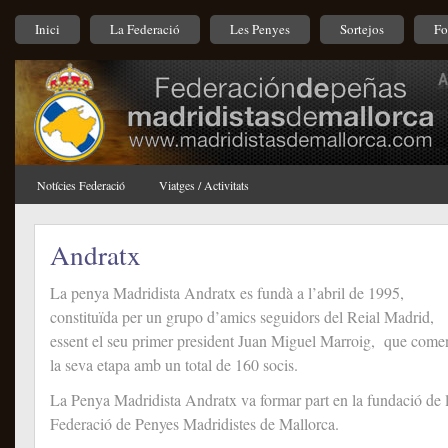
Inici
La Federació
Les Penyes
Sortejos
Fo
Notícies Federació
Viatges / Activitats
Andratx
La penya Madridista Andratx es fundà a l’abril de 1995,
constituïda per un grupo d’amics seguidors del Reial Madrid,
essent el seu primer president Juan Miguel Marroig, que come
la seva etapa amb un total de 160 socis.
La Penya Madridista Andratx va formar part en la fundació de 
Federació de Penyes Madridistes de Mallorca.