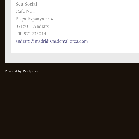
Seu Social
Cafè Nou
Plaça Espanya nº 4
07150 – Andratx
Tlf. 971235014
andratx@madridistasdemallorca.com
Powered by
Wordpress